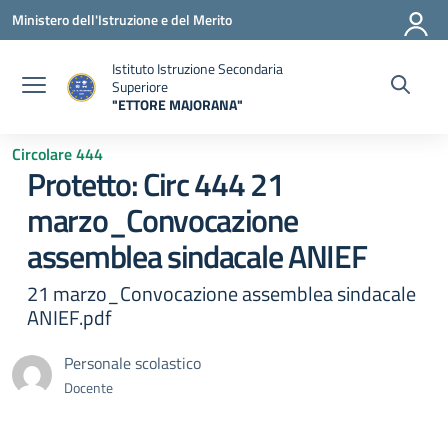
Vai ai contenuti
Vai al menu di navigazione
Vai al footer
Ministero dell'Istruzione e del Merito
Istituto Istruzione Secondaria
Superiore
"ETTORE MAJORANA"
— Visita la pagina iniziale della scuola
Circolare 444
Protetto: Circ 444 21
marzo_Convocazione
assemblea sindacale ANIEF
21 marzo_Convocazione assemblea sindacale
ANIEF.pdf
Personale scolastico
Docente