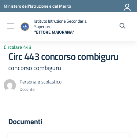
Vai ai contenuti
Vai al menu di navigazione
Vai al footer
Ministero dell'Istruzione e del Merito
Istituto Istruzione Secondaria
Superiore
"ETTORE MAJORANA"
— Visita la pagina iniziale della scuola
Circolare 443
Circ 443 concorso combiguru
concorso combiguru
Personale scolastico
Docente
Documenti