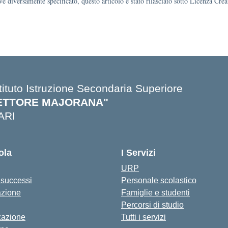
e diversamente specificato, questo articolo è stato rilasciato sotto Licenza Cr
stituto Istruzione Secondaria Superiore
ETTORE MAJORANA"
ARI
Visita la pagina iniziale della scuola
ola
I Servizi
URP
i successi
Personale scolastico
azione
Famiglie e studenti
Percorsi di studio
zazione
Tutti i servizi