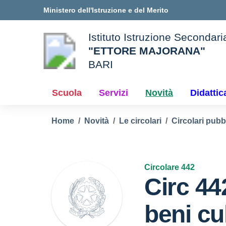
Vai ai contenuti
Vai al menu di navigazione
Vai al footer
Ministero dell'Istruzione e del Merito
Istituto Istruzione Secondar
"ETTORE MAJORANA"
BARI
e della scuola
— Visita la pagina iniziale d
Scuola
Servizi
Novità
Didattic
Home
Novità
Le circolari
Circolari pubb
Circolare 442
Circ 44
beni cul