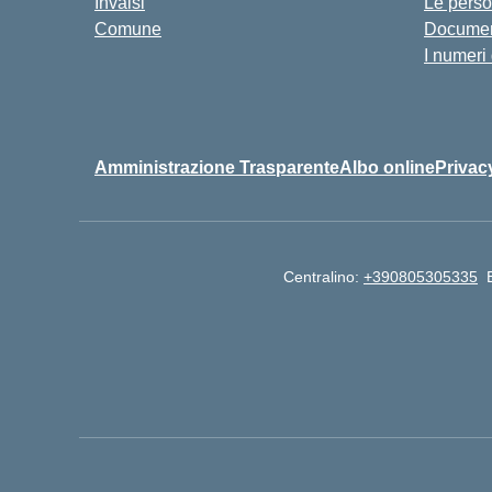
Invalsi
Le pers
Comune
Documen
I numeri
Amministrazione Trasparente
Albo online
Privac
Centralino:
+390805305335