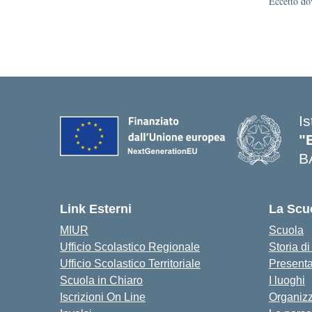
Eccetto dov
I
"
B
— 
Link Esterni
La Scu
MIUR
Scuola
Ufficio Scolastico Regionale
Storia d
Ufficio Scolastico Territoriale
Present
Scuola in Chiaro
I luoghi
Iscrizioni On Line
Organiz