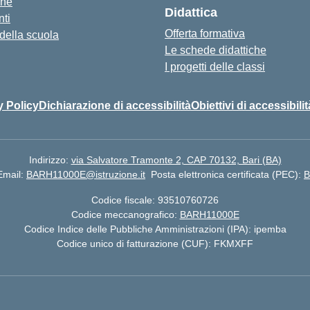
one
Didattica
ti
Offerta formativa
 della scuola
Le schede didattiche
I progetti delle classi
y Policy
Dichiarazione di accessibilità
Obiettivi di accessibilit
Indirizzo:
via Salvatore Tramonte 2, CAP 70132, Bari (BA)
Email:
BARH11000E@istruzione.it
Posta elettronica certificata (PEC):
B
Codice fiscale: 93510760726
Codice meccanografico:
BARH11000E
Codice Indice delle Pubbliche Amministrazioni (IPA): ipemba
Codice unico di fatturazione (CUF): FKMXFF