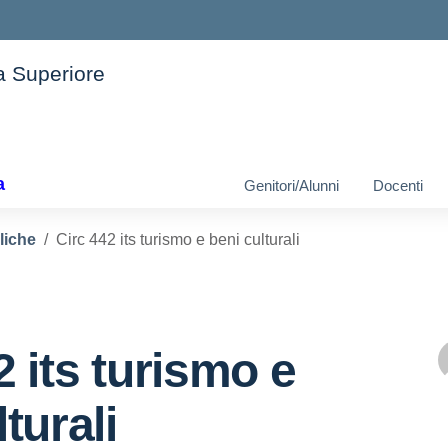
ia Superiore
ella scuola
a
Genitori/Alunni
Docenti
liche
Circ 442 its turismo e beni culturali
2 its turismo e
turali