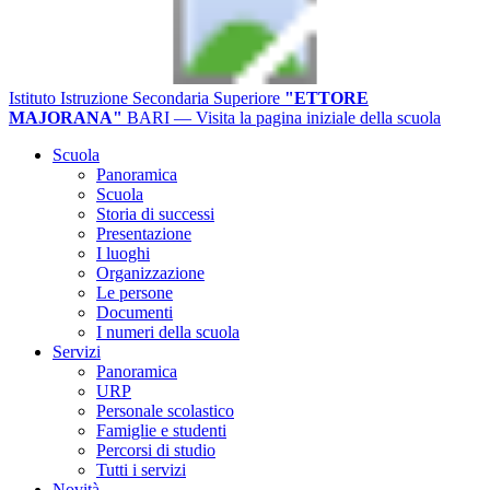
Istituto Istruzione Secondaria Superiore
"ETTORE
MAJORANA"
BARI
— Visita la pagina iniziale della scuola
Scuola
Panoramica
Scuola
Storia di successi
Presentazione
I luoghi
Organizzazione
Le persone
Documenti
I numeri della scuola
Servizi
Panoramica
URP
Personale scolastico
Famiglie e studenti
Percorsi di studio
Tutti i servizi
Novità