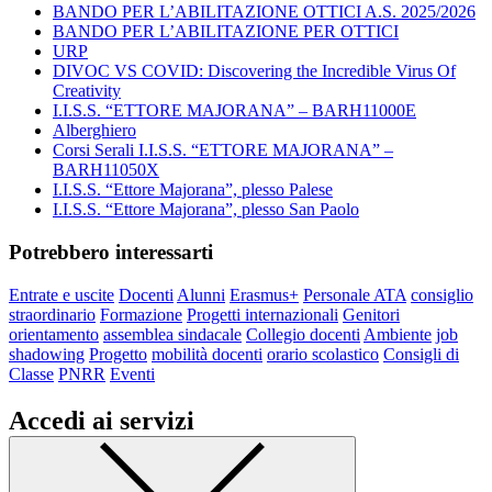
BANDO PER L’ABILITAZIONE OTTICI A.S. 2025/2026
BANDO PER L’ABILITAZIONE PER OTTICI
URP
DIVOC VS COVID: Discovering the Incredible Virus Of
Creativity
I.I.S.S. “ETTORE MAJORANA” – BARH11000E
Alberghiero
Corsi Serali I.I.S.S. “ETTORE MAJORANA” –
BARH11050X
I.I.S.S. “Ettore Majorana”, plesso Palese
I.I.S.S. “Ettore Majorana”, plesso San Paolo
Potrebbero interessarti
Entrate e uscite
Docenti
Alunni
Erasmus+
Personale ATA
consiglio
straordinario
Formazione
Progetti internazionali
Genitori
orientamento
assemblea sindacale
Collegio docenti
Ambiente
job
shadowing
Progetto
mobilità docenti
orario scolastico
Consigli di
Classe
PNRR
Eventi
Accedi ai servizi