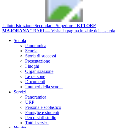
Istituto Istruzione Secondaria Superiore
"ETTORE
MAJORANA"
BARI
— Visita la pagina iniziale della scuola
Scuola
Panoramica
Scuola
Storia di successi
Presentazione
I luoghi
Organizzazione
Le persone
Documenti
I numeri della scuola
Servizi
Panoramica
URP
Personale scolastico
Famiglie e studenti
Percorsi di studio
Tutti i servizi
Novità