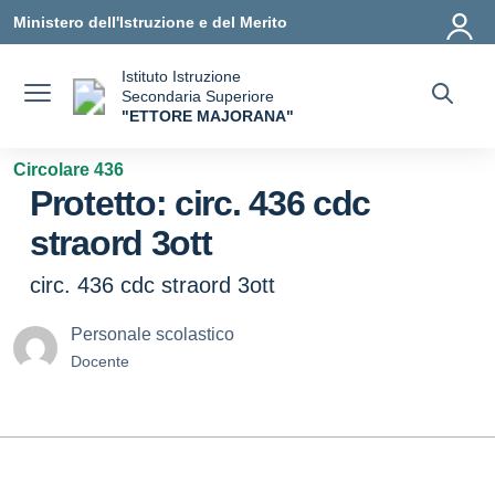
Vai ai contenuti
Vai al menu di navigazione
Vai al footer
Ministero dell'Istruzione e del Merito
Istituto Istruzione
Secondaria Superiore
"ETTORE MAJORANA"
— Visita la pagina iniziale della scuola
Circolare 436
Protetto: circ. 436 cdc
straord 3ott
circ. 436 cdc straord 3ott
Personale scolastico
Docente