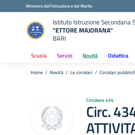
Vai ai contenuti
Vai al menu di navigazione
Vai al footer
Ministero dell'Istruzione e del Merito
Istituto Istruzione Secondaria 
"ETTORE MAJORANA"
BARI
della scuola
— Visita la pagina iniziale del
Scuola
Servizi
Novità
Didattica
Home
Novità
Le circolari
Circolari pubblic
Circolare 434
Circ. 4
ATTIVIT