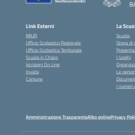
B
— 
Link Esterni
La Scuo
MIUR
Scuola
Ufficio Scolastico Regionale
Storia di
Ufficio Scolastico Territoriale
Presenta
Scuola in Chiaro
I luoghi
Iscrizioni On Line
Organizz
Invalsi
Le perso
Comune
Documen
I numeri 
Amministrazione Trasparente
Albo online
Privacy Poli