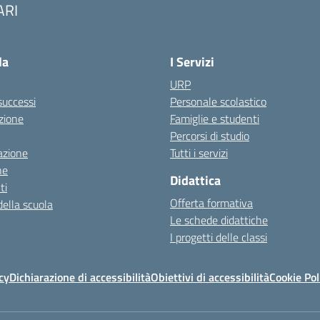
ARI
Visita la pagina iniziale della scuola
la
I Servizi
URP
 successi
Personale scolastico
zione
Famiglie e studenti
Percorsi di studio
azione
Tutti i servizi
ne
Didattica
ti
Offerta formativa
della scuola
Le schede didattiche
I progetti delle classi
cy
Dichiarazione di accessibilità
Obiettivi di accessibilità
Cookie Pol