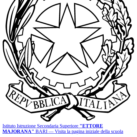
Istituto Istruzione Secondaria Superiore
"ETTORE
MAJORANA"
BARI
— Visita la pagina iniziale della scuola