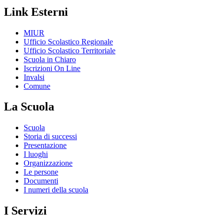
Link Esterni
MIUR
Ufficio Scolastico Regionale
Ufficio Scolastico Territoriale
Scuola in Chiaro
Iscrizioni On Line
Invalsi
Comune
La Scuola
Scuola
Storia di successi
Presentazione
I luoghi
Organizzazione
Le persone
Documenti
I numeri della scuola
I Servizi