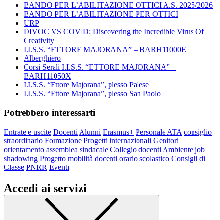
BANDO PER L’ABILITAZIONE OTTICI A.S. 2025/2026
BANDO PER L’ABILITAZIONE PER OTTICI
URP
DIVOC VS COVID: Discovering the Incredible Virus Of
Creativity
I.I.S.S. “ETTORE MAJORANA” – BARH11000E
Alberghiero
Corsi Serali I.I.S.S. “ETTORE MAJORANA” –
BARH11050X
I.I.S.S. “Ettore Majorana”, plesso Palese
I.I.S.S. “Ettore Majorana”, plesso San Paolo
Potrebbero interessarti
Entrate e uscite
Docenti
Alunni
Erasmus+
Personale ATA
consiglio
straordinario
Formazione
Progetti internazionali
Genitori
orientamento
assemblea sindacale
Collegio docenti
Ambiente
job
shadowing
Progetto
mobilità docenti
orario scolastico
Consigli di
Classe
PNRR
Eventi
Accedi ai servizi