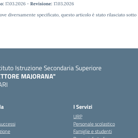
o:
17.03.2026
-
Revisione:
17.03.2026
ove diversamente specificato, questo articolo è stato rilasciato sott
tituto Istruzione Secondaria Superiore
ETTORE MAJORANA"
ARI
Visita la pagina iniziale della scuola
la
I Servizi
URP
 successi
Personale scolastico
zione
Famiglie e studenti