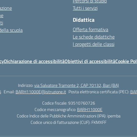
Percorsi di studio
azione
Tutti i servizi
ne
Didattica
ti
Offerta formativa
della scuola
Le schede didattiche
I progetti delle classi
cy
Dichiarazione di accessibilità
Obiettivi di accessibilità
Cookie Pol
Indirizzo:
via Salvatore Tramonte 2, CAP 70132, Bari (BA)
5
Email:
BARH11000E@istruzione.it
Posta elettronica certificata (PEC):
BAR
Codice fiscale: 93510760726
Codice meccanografico:
BARH11000E
Codice Indice delle Pubbliche Amministrazioni (IPA): ipemba
Codice unico di fatturazione (CUF): FKMXFF