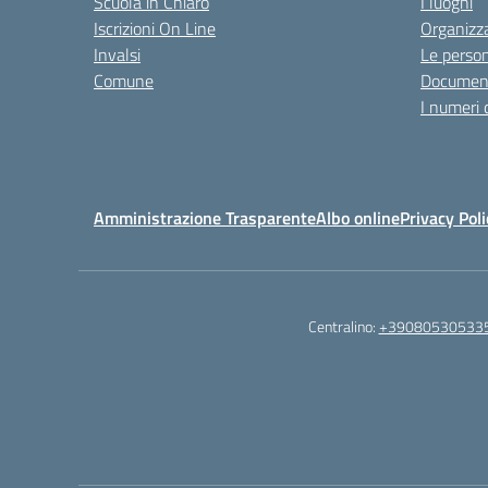
Scuola in Chiaro
I luoghi
Iscrizioni On Line
Organizz
Invalsi
Le perso
Comune
Documen
I numeri 
Amministrazione Trasparente
Albo online
Privacy Poli
Centralino:
+39080530533