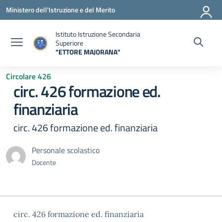
Vai ai contenuti
Vai al menu di navigazione
Vai al footer
Ministero dell'Istruzione e del Merito
Istituto Istruzione Secondaria
Superiore
"ETTORE MAJORANA"
— Visita la pagina iniziale della scuola
Circolare 426
circ. 426 formazione ed.
finanziaria
circ. 426 formazione ed. finanziaria
Personale scolastico
Docente
circ. 426 formazione ed. finanziaria