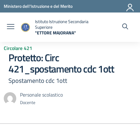
Vai ai contenuti
Vai al menu di navigazione
Vai al footer
Ministero dell'Istruzione e del Merito
Istituto Istruzione Secondaria
Superiore
"ETTORE MAJORANA"
— Visita la pagina iniziale della scuola
Circolare 421
Protetto: Circ
421_spostamento cdc 1ott
Spostamento cdc 1ott
Personale scolastico
Docente