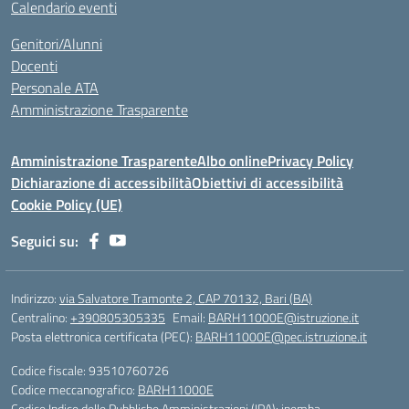
Calendario eventi
Genitori/Alunni
Docenti
Personale ATA
Amministrazione Trasparente
Amministrazione Trasparente
Albo online
Privacy Policy
Dichiarazione di accessibilità
Obiettivi di accessibilità
Cookie Policy (UE)
Seguici su:
Indirizzo:
via Salvatore Tramonte 2, CAP 70132, Bari (BA)
Centralino:
+390805305335
Email:
BARH11000E@istruzione.it
Posta elettronica certificata (PEC):
BARH11000E@pec.istruzione.it
Codice fiscale: 93510760726
Codice meccanografico:
BARH11000E
Codice Indice delle Pubbliche Amministrazioni (IPA): ipemba