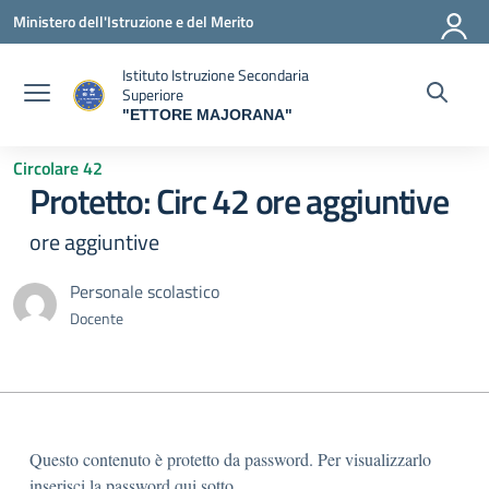
Vai ai contenuti
Vai al menu di navigazione
Vai al footer
Ministero dell'Istruzione e del Merito
Istituto Istruzione Secondaria
Superiore
"ETTORE MAJORANA"
— Visita la pagina iniziale della scuola
Circolare 42
Protetto: Circ 42 ore aggiuntive
ore aggiuntive
Personale scolastico
Docente
Questo contenuto è protetto da password. Per visualizzarlo
inserisci la password qui sotto.