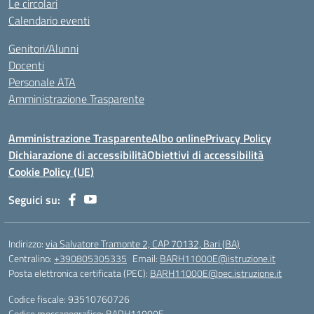
Le circolari
Calendario eventi
Genitori/Alunni
Docenti
Personale ATA
Amministrazione Trasparente
Amministrazione Trasparente
Albo online
Privacy Policy
Dichiarazione di accessibilità
Obiettivi di accessibilità
Cookie Policy (UE)
Seguici su:
Indirizzo:
via Salvatore Tramonte 2, CAP 70132, Bari (BA)
Centralino:
+390805305335
Email:
BARH11000E@istruzione.it
Posta elettronica certificata (PEC):
BARH11000E@pec.istruzione.it
Codice fiscale: 93510760726
Codice meccanografico:
BARH11000E