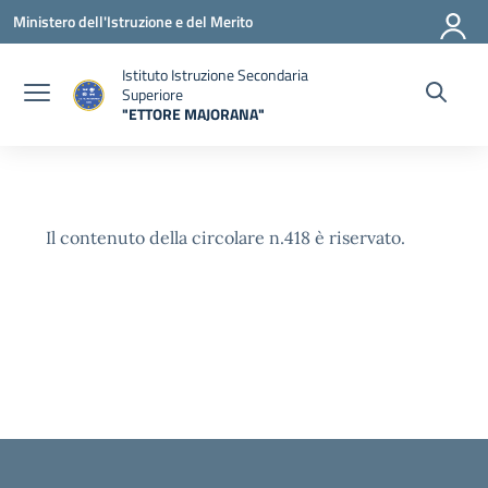
Vai ai contenuti
Vai al menu di navigazione
Vai al footer
Ministero dell'Istruzione e del Merito
Istituto Istruzione Secondaria
Superiore
"ETTORE MAJORANA"
— Visita la pagina iniziale della scuola
Il contenuto della circolare n.418 è riservato.