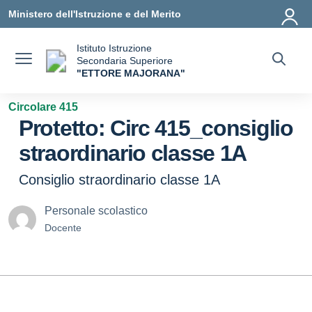
Vai ai contenuti
Vai al menu di navigazione
Vai al footer
Ministero dell'Istruzione e del Merito
Istituto Istruzione
Secondaria Superiore
"ETTORE MAJORANA"
— Visita la pagina iniziale della scuola
Circolare 415
Protetto: Circ 415_consiglio
straordinario classe 1A
Consiglio straordinario classe 1A
Personale scolastico
Docente