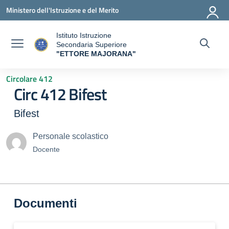
Vai ai contenuti
Vai al menu di navigazione
Vai al footer
Ministero dell'Istruzione e del Merito
Istituto Istruzione
Secondaria Superiore
"ETTORE MAJORANA"
— Visita la pagina iniziale della scuola
Circolare 412
Circ 412 Bifest
Bifest
Personale scolastico
Docente
Documenti