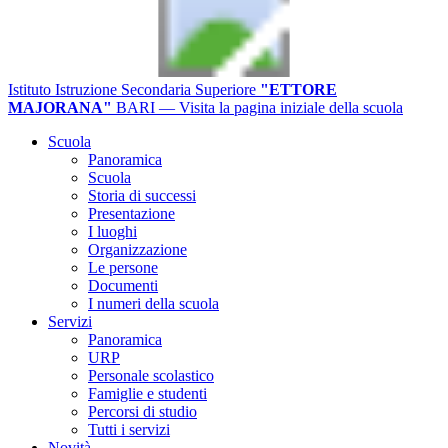
Istituto Istruzione Secondaria Superiore
"ETTORE
MAJORANA"
BARI
— Visita la pagina iniziale della scuola
Scuola
Panoramica
Scuola
Storia di successi
Presentazione
I luoghi
Organizzazione
Le persone
Documenti
I numeri della scuola
Servizi
Panoramica
URP
Personale scolastico
Famiglie e studenti
Percorsi di studio
Tutti i servizi
Novità