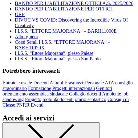
BANDO PER L’ABILITAZIONE OTTICI A.S. 2025/2026
BANDO PER L’ABILITAZIONE PER OTTICI
URP
DIVOC VS COVID: Discovering the Incredible Virus Of
Creativity
I.I.S.S. “ETTORE MAJORANA” – BARH11000E
Alberghiero
Corsi Serali I.I.S.S. “ETTORE MAJORANA” –
BARH11050X
I.I.S.S. “Ettore Majorana”, plesso Palese
I.I.S.S. “Ettore Majorana”, plesso San Paolo
Potrebbero interessarti
Entrate e uscite
Docenti
Alunni
Erasmus+
Personale ATA
consiglio
straordinario
Formazione
Progetti internazionali
Genitori
orientamento
assemblea sindacale
Collegio docenti
Ambiente
job
shadowing
Progetto
mobilità docenti
orario scolastico
Consigli di
Classe
PNRR
Eventi
Accedi ai servizi