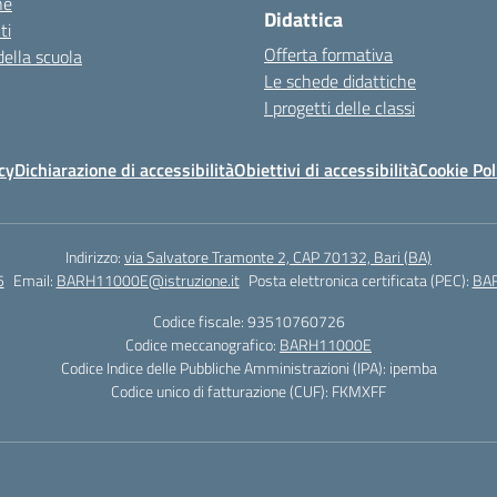
ne
Didattica
ti
Offerta formativa
della scuola
Le schede didattiche
I progetti delle classi
cy
Dichiarazione di accessibilità
Obiettivi di accessibilità
Cookie Pol
Indirizzo:
via Salvatore Tramonte 2, CAP 70132, Bari (BA)
5
Email:
BARH11000E@istruzione.it
Posta elettronica certificata (PEC):
BAR
Codice fiscale: 93510760726
Codice meccanografico:
BARH11000E
Codice Indice delle Pubbliche Amministrazioni (IPA): ipemba
Codice unico di fatturazione (CUF): FKMXFF