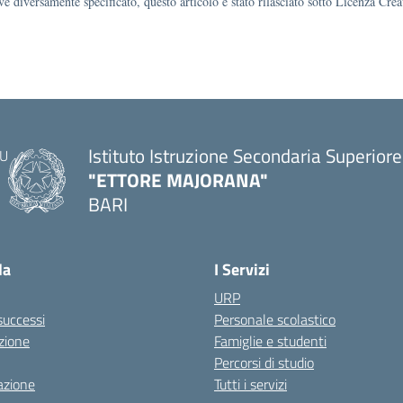
e diversamente specificato, questo articolo è stato rilasciato sotto Licenza Cr
Istituto Istruzione Secondaria Superiore
"ETTORE MAJORANA"
BARI
— Visita la pagina iniziale della scuola
la
I Servizi
URP
 successi
Personale scolastico
zione
Famiglie e studenti
Percorsi di studio
azione
Tutti i servizi