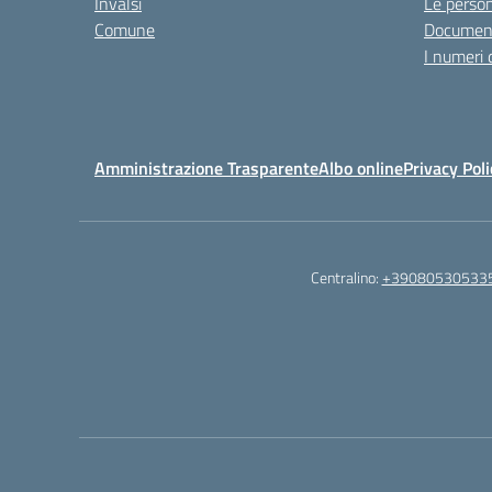
Invalsi
Le perso
Comune
Documen
I numeri 
Amministrazione Trasparente
Albo online
Privacy Poli
Centralino:
+39080530533