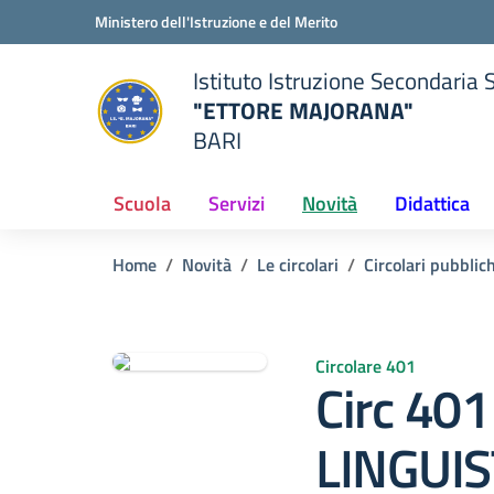
Vai ai contenuti
Vai al menu di navigazione
Vai al footer
Ministero dell'Istruzione e del Merito
Istituto Istruzione Secondaria 
"ETTORE MAJORANA"
BARI
della scuola
— Visita la pagina iniziale del
Scuola
Servizi
Novità
Didattica
Home
Novità
Le circolari
Circolari pubblic
Circolare 401
Circ 40
LINGUIS