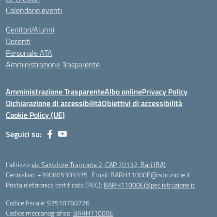
Calendario eventi
Genitori/Alunni
Docenti
Personale ATA
Amministrazione Trasparente
Amministrazione Trasparente
Albo online
Privacy Policy
Dichiarazione di accessibilità
Obiettivi di accessibilità
Cookie Policy (UE)
Seguici su:
Indirizzo:
via Salvatore Tramonte 2, CAP 70132, Bari (BA)
Centralino:
+390805305335
Email:
BARH11000E@istruzione.it
Posta elettronica certificata (PEC):
BARH11000E@pec.istruzione.it
Codice fiscale: 93510760726
Codice meccanografico:
BARH11000E