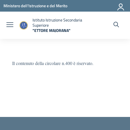
Vai ai contenuti
Vai al menu di navigazione
Vai al footer
Ministero dell'Istruzione e del Merito
Istituto Istruzione Secondaria
Superiore
"ETTORE MAJORANA"
— Visita la pagina iniziale della scuola
Il contenuto della circolare n.400 è riservato.