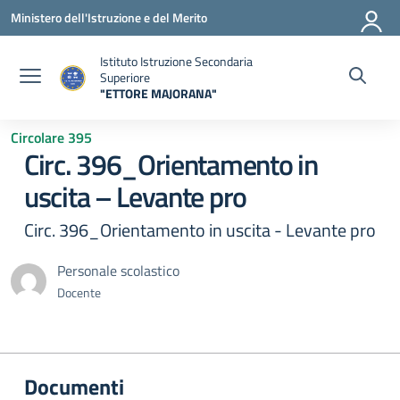
Vai ai contenuti
Vai al menu di navigazione
Vai al footer
Ministero dell'Istruzione e del Merito
Istituto Istruzione Secondaria
Superiore
"ETTORE MAJORANA"
— Visita la pagina iniziale della scuola
Circolare 395
Circ. 396_Orientamento in
uscita – Levante pro
Circ. 396_Orientamento in uscita - Levante pro
Personale scolastico
Docente
Documenti