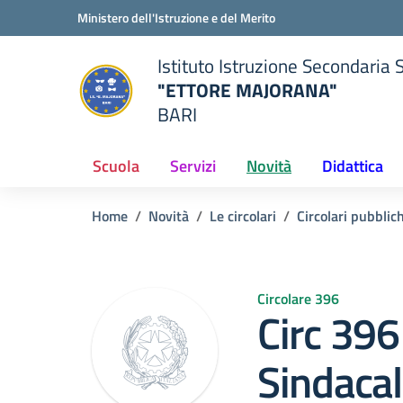
Vai ai contenuti
Vai al menu di navigazione
Vai al footer
Ministero dell'Istruzione e del Merito
Istituto Istruzione Secondaria 
"ETTORE MAJORANA"
BARI
della scuola
— Visita la pagina iniziale del
Scuola
Servizi
Novità
Didattica
Home
Novità
Le circolari
Circolari pubblic
Circolare 396
Circ 39
Sindaca