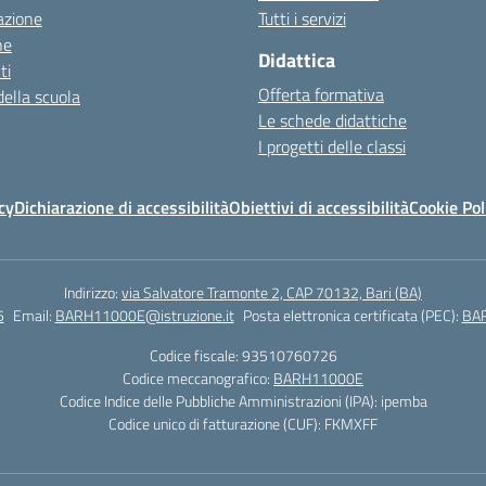
azione
Tutti i servizi
ne
Didattica
ti
Offerta formativa
della scuola
Le schede didattiche
I progetti delle classi
cy
Dichiarazione di accessibilità
Obiettivi di accessibilità
Cookie Pol
Indirizzo:
via Salvatore Tramonte 2, CAP 70132, Bari (BA)
5
Email:
BARH11000E@istruzione.it
Posta elettronica certificata (PEC):
BAR
Codice fiscale: 93510760726
Codice meccanografico:
BARH11000E
Codice Indice delle Pubbliche Amministrazioni (IPA): ipemba
Codice unico di fatturazione (CUF): FKMXFF