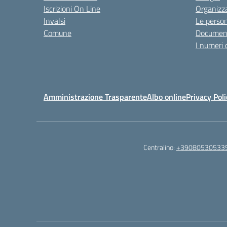
Iscrizioni On Line
Organizz
Invalsi
Le perso
Comune
Documen
I numeri 
Amministrazione Trasparente
Albo online
Privacy Poli
Centralino:
+39080530533