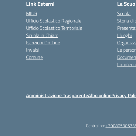
Link Esterni
La Scuo
MIUR
Scuola
Ufficio Scolastico Regionale
Storia di
Ufficio Scolastico Territoriale
Presenta
Scuola in Chiaro
I luoghi
Iscrizioni On Line
Organizz
Invalsi
Le perso
Comune
Documen
I numeri 
Amministrazione Trasparente
Albo online
Privacy Poli
Centralino:
+39080530533