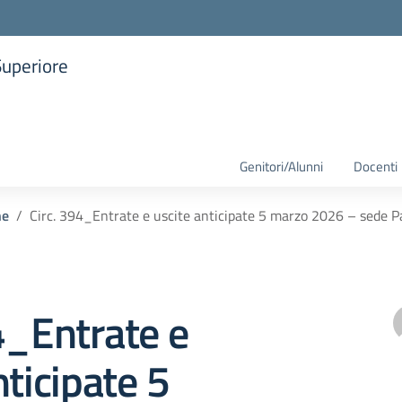
Superiore
la scuola
Genitori/Alunni
Docenti
he
Circ. 394_Entrate e uscite anticipate 5 marzo 2026 – sede P
4_Entrate e
nticipate 5