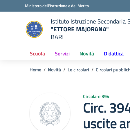
Vai ai contenuti
Vai al menu di navigazione
Vai al footer
Ministero dell'Istruzione e del Merito
Istituto Istruzione Secondaria 
"ETTORE MAJORANA"
BARI
della scuola
— Visita la pagina iniziale del
Scuola
Servizi
Novità
Didattica
Home
Novità
Le circolari
Circolari pubblic
Circolare 394
Circ. 39
uscite a