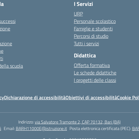
la
I Servizi
URP
 successi
Personale scolastico
zione
Famiglie e studenti
Percorsi di studio
azione
Tutti i servizi
ne
Didattica
ti
Offerta formativa
della scuola
Le schede didattiche
I progetti delle classi
cy
Dichiarazione di accessibilità
Obiettivi di accessibilità
Cookie Pol
Indirizzo:
via Salvatore Tramonte 2, CAP 70132, Bari (BA)
5
Email:
BARH11000E@istruzione.it
Posta elettronica certificata (PEC):
BAR