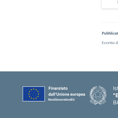
Pubblicat
Eccetto d
Is
"
B
— 