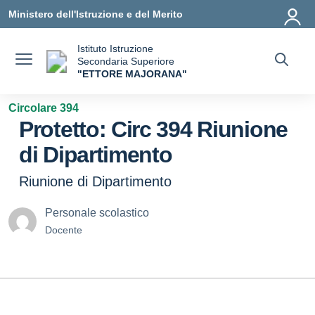
Vai ai contenuti
Vai al menu di navigazione
Vai al footer
Ministero dell'Istruzione e del Merito
Istituto Istruzione
Secondaria Superiore
"ETTORE MAJORANA"
— Visita la pagina iniziale della scuola
Circolare 394
Protetto: Circ 394 Riunione
di Dipartimento
Riunione di Dipartimento
Personale scolastico
Docente