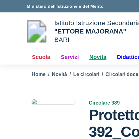
Vai ai contenuti
Vai al menu di navigazione
Vai al footer
Ministero dell'Istruzione e del Merito
Istituto Istruzione Secondar
"ETTORE MAJORANA"
BARI
e della scuola
— Visita la pagina iniziale d
Scuola
Servizi
Novità
Didattic
Home
Novità
Le circolari
Circolari doc
Circolare 389
Protetto
392_Co