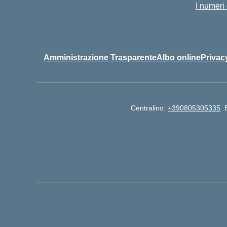
I numeri
Amministrazione Trasparente
Albo online
Privac
Centralino:
+390805305335