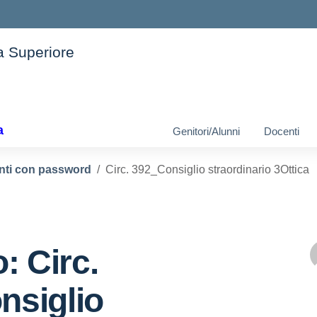
ia Superiore
ella scuola
a
Genitori/Alunni
Docenti
enti con password
Circ. 392_Consiglio straordinario 3Ottica
: Circ.
nsiglio