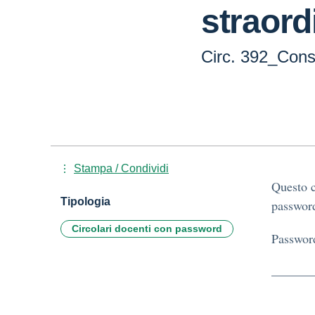
straord
Circ. 392_Consi
Stampa / Condividi
Questo c
Tipologia
password
Circolari docenti con password
Passwor