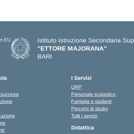
Istituto Istruzione Secondaria Sup
"ETTORE MAJORANA"
BARI
— Visita la pagina iniziale della s
ola
I Servizi
URP
i successi
Personale scolastico
azione
Famiglie e studenti
Percorsi di studio
zazione
Tutti i servizi
one
Didattica
ti