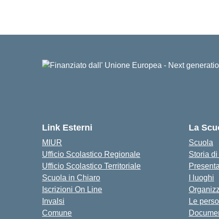
Link Esterni
La Scu
MIUR
Scuola
Ufficio Scolastico Regionale
Storia d
Ufficio Scolastico Territoriale
Present
Scuola in Chiaro
I luoghi
Iscrizioni On Line
Organiz
Invalsi
Le pers
Comune
Documen