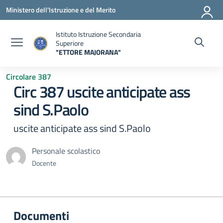
Vai ai contenuti
Vai al menu di navigazione
Vai al footer
Ministero dell'Istruzione e del Merito
Istituto Istruzione Secondaria
Superiore
"ETTORE MAJORANA"
— Visita la pagina iniziale della scuola
Circolare 387
Circ 387 uscite anticipate ass
sind S.Paolo
uscite anticipate ass sind S.Paolo
Personale scolastico
Docente
Documenti