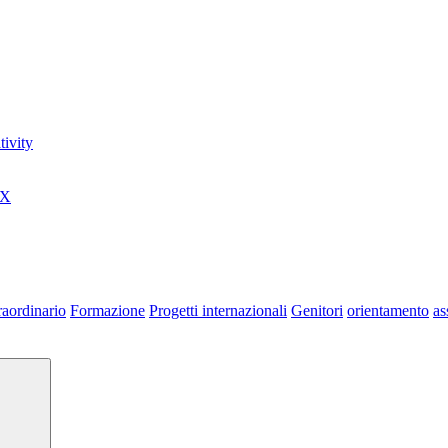
ivity
0X
raordinario
Formazione
Progetti internazionali
Genitori
orientamento
as