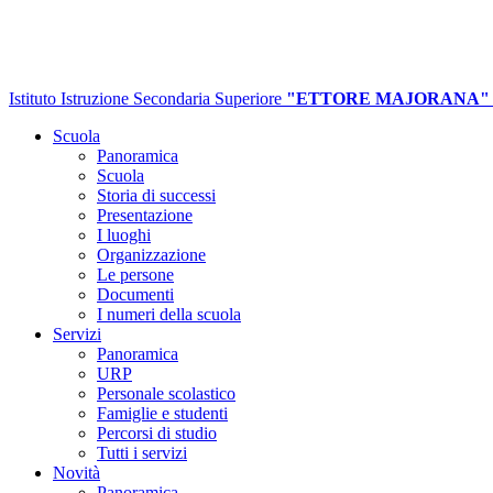
Istituto Istruzione Secondaria Superiore
"ETTORE MAJORANA"
Scuola
Panoramica
Scuola
Storia di successi
Presentazione
I luoghi
Organizzazione
Le persone
Documenti
I numeri della scuola
Servizi
Panoramica
URP
Personale scolastico
Famiglie e studenti
Percorsi di studio
Tutti i servizi
Novità
Panoramica