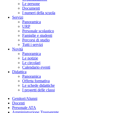
Le persone
Documenti
I numeri della scuola
Servizi
Panoramica
URP
Personale scolastico
Famiglie e studenti
Percorsi di studio
Tutti i servizi
Novità
Panoramica
Le notizie
Le circolari
Calendario eventi
Didattica
Panoramica
Offerta formativa
Le schede didattiche
I progetti delle classi
Genitori/Alunni
Docenti
Personale ATA
Amministrazione Trasparente