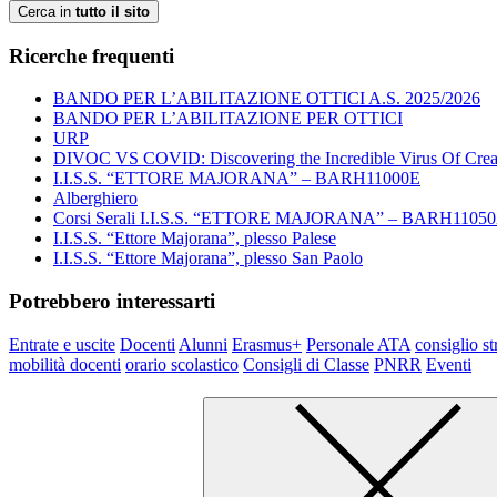
Cerca in
tutto il sito
Ricerche frequenti
BANDO PER L’ABILITAZIONE OTTICI A.S. 2025/2026
BANDO PER L’ABILITAZIONE PER OTTICI
URP
DIVOC VS COVID: Discovering the Incredible Virus Of Creat
I.I.S.S. “ETTORE MAJORANA” – BARH11000E
Alberghiero
Corsi Serali I.I.S.S. “ETTORE MAJORANA” – BARH1105
I.I.S.S. “Ettore Majorana”, plesso Palese
I.I.S.S. “Ettore Majorana”, plesso San Paolo
Potrebbero interessarti
Entrate e uscite
Docenti
Alunni
Erasmus+
Personale ATA
consiglio st
mobilità docenti
orario scolastico
Consigli di Classe
PNRR
Eventi