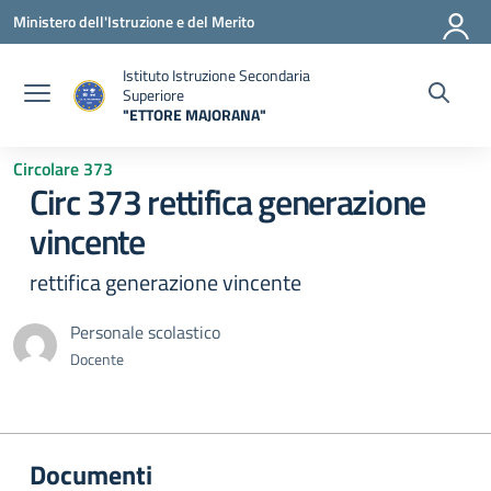
Vai ai contenuti
Vai al menu di navigazione
Vai al footer
Ministero dell'Istruzione e del Merito
Istituto Istruzione Secondaria
Superiore
"ETTORE MAJORANA"
— Visita la pagina iniziale della scuola
Circolare 373
Circ 373 rettifica generazione
vincente
rettifica generazione vincente
Personale scolastico
Docente
Documenti