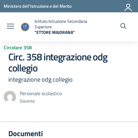
Vai ai contenuti
Vai al menu di navigazione
Vai al footer
Ministero dell'Istruzione e del Merito
Istituto Istruzione Secondaria
Superiore
"ETTORE MAJORANA"
— Visita la pagina iniziale della scuola
Circolare 358
Circ. 358 integrazione odg
collegio
integrazione odg collegio
Personale scolastico
Docente
Documenti