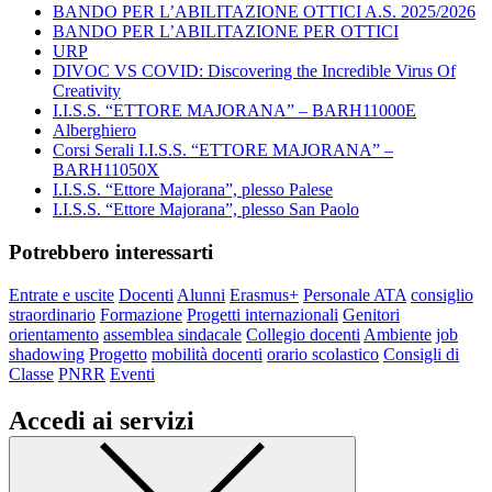
BANDO PER L’ABILITAZIONE OTTICI A.S. 2025/2026
BANDO PER L’ABILITAZIONE PER OTTICI
URP
DIVOC VS COVID: Discovering the Incredible Virus Of
Creativity
I.I.S.S. “ETTORE MAJORANA” – BARH11000E
Alberghiero
Corsi Serali I.I.S.S. “ETTORE MAJORANA” –
BARH11050X
I.I.S.S. “Ettore Majorana”, plesso Palese
I.I.S.S. “Ettore Majorana”, plesso San Paolo
Potrebbero interessarti
Entrate e uscite
Docenti
Alunni
Erasmus+
Personale ATA
consiglio
straordinario
Formazione
Progetti internazionali
Genitori
orientamento
assemblea sindacale
Collegio docenti
Ambiente
job
shadowing
Progetto
mobilità docenti
orario scolastico
Consigli di
Classe
PNRR
Eventi
Accedi ai servizi