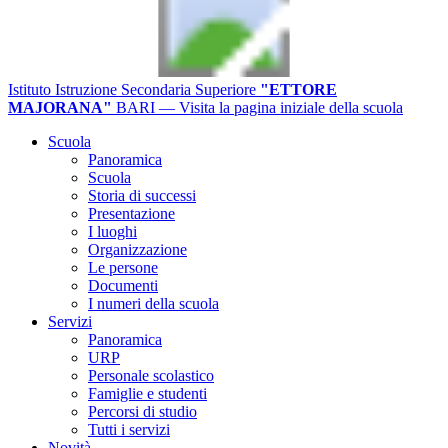
Istituto Istruzione Secondaria Superiore
"ETTORE
MAJORANA"
BARI
— Visita la pagina iniziale della scuola
Scuola
Panoramica
Scuola
Storia di successi
Presentazione
I luoghi
Organizzazione
Le persone
Documenti
I numeri della scuola
Servizi
Panoramica
URP
Personale scolastico
Famiglie e studenti
Percorsi di studio
Tutti i servizi
Novità