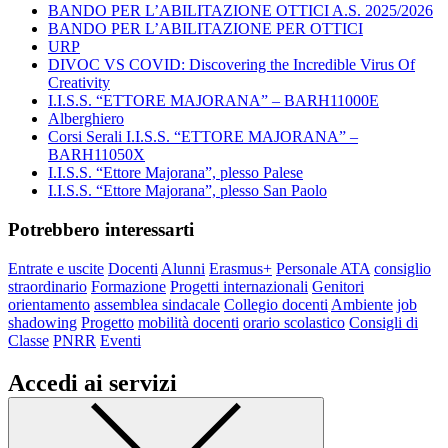
BANDO PER L’ABILITAZIONE OTTICI A.S. 2025/2026
BANDO PER L’ABILITAZIONE PER OTTICI
URP
DIVOC VS COVID: Discovering the Incredible Virus Of
Creativity
I.I.S.S. “ETTORE MAJORANA” – BARH11000E
Alberghiero
Corsi Serali I.I.S.S. “ETTORE MAJORANA” –
BARH11050X
I.I.S.S. “Ettore Majorana”, plesso Palese
I.I.S.S. “Ettore Majorana”, plesso San Paolo
Potrebbero interessarti
Entrate e uscite
Docenti
Alunni
Erasmus+
Personale ATA
consiglio
straordinario
Formazione
Progetti internazionali
Genitori
orientamento
assemblea sindacale
Collegio docenti
Ambiente
job
shadowing
Progetto
mobilità docenti
orario scolastico
Consigli di
Classe
PNRR
Eventi
Accedi ai servizi