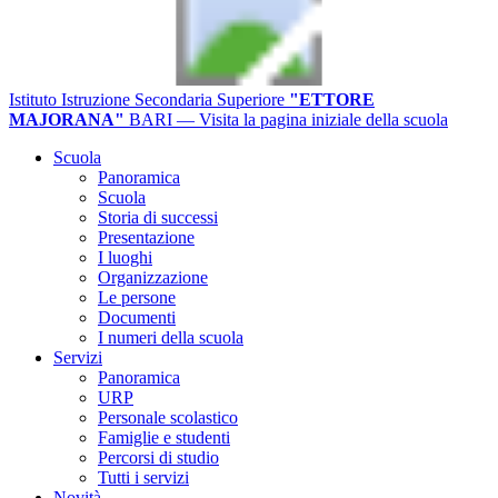
Istituto Istruzione Secondaria Superiore
"ETTORE
MAJORANA"
BARI
— Visita la pagina iniziale della scuola
Scuola
Panoramica
Scuola
Storia di successi
Presentazione
I luoghi
Organizzazione
Le persone
Documenti
I numeri della scuola
Servizi
Panoramica
URP
Personale scolastico
Famiglie e studenti
Percorsi di studio
Tutti i servizi
Novità