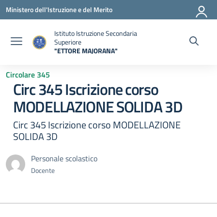
Vai ai contenuti
Vai al menu di navigazione
Vai al footer
Ministero dell'Istruzione e del Merito
Istituto Istruzione Secondaria
Superiore
"ETTORE MAJORANA"
— Visita la pagina iniziale della scuola
Circolare 345
Circ 345 Iscrizione corso
MODELLAZIONE SOLIDA 3D
Circ 345 Iscrizione corso MODELLAZIONE
SOLIDA 3D
Personale scolastico
Docente