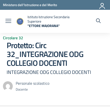
Vai ai contenuti
Vai al menu di navigazione
Vai al footer
Ministero dell'Istruzione e del Merito
Istituto Istruzione Secondaria
Superiore
"ETTORE MAJORANA"
— Visita la pagina iniziale della scuola
Circolare 32
Protetto: Circ
32_INTEGRAZIONE ODG
COLLEGIO DOCENTI
INTEGRAZIONE ODG COLLEGIO DOCENTI
Personale scolastico
Docente