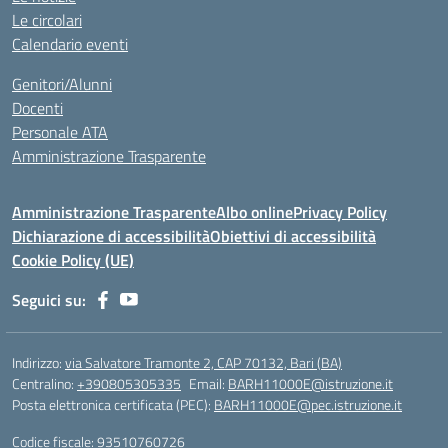
Le circolari
Calendario eventi
Genitori/Alunni
Docenti
Personale ATA
Amministrazione Trasparente
Amministrazione Trasparente
Albo online
Privacy Policy
Dichiarazione di accessibilità
Obiettivi di accessibilità
Cookie Policy (UE)
Seguici su:
Indirizzo:
via Salvatore Tramonte 2, CAP 70132, Bari (BA)
Centralino:
+390805305335
Email:
BARH11000E@istruzione.it
Posta elettronica certificata (PEC):
BARH11000E@pec.istruzione.it
Codice fiscale: 93510760726