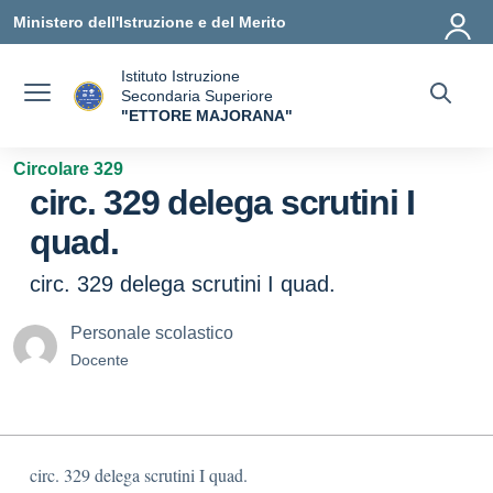
Vai ai contenuti
Vai al menu di navigazione
Vai al footer
Ministero dell'Istruzione e del Merito
Istituto Istruzione
Secondaria Superiore
"ETTORE MAJORANA"
— Visita la pagina iniziale della scuola
Circolare 329
circ. 329 delega scrutini I
quad.
circ. 329 delega scrutini I quad.
Personale scolastico
Docente
circ. 329 delega scrutini I quad.