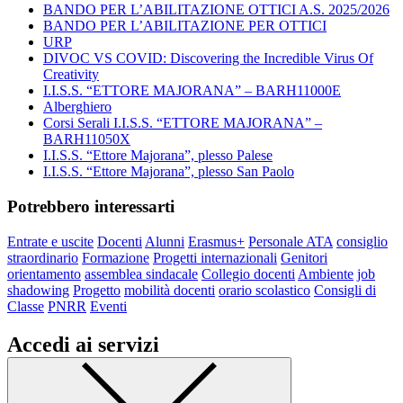
BANDO PER L’ABILITAZIONE OTTICI A.S. 2025/2026
BANDO PER L’ABILITAZIONE PER OTTICI
URP
DIVOC VS COVID: Discovering the Incredible Virus Of
Creativity
I.I.S.S. “ETTORE MAJORANA” – BARH11000E
Alberghiero
Corsi Serali I.I.S.S. “ETTORE MAJORANA” –
BARH11050X
I.I.S.S. “Ettore Majorana”, plesso Palese
I.I.S.S. “Ettore Majorana”, plesso San Paolo
Potrebbero interessarti
Entrate e uscite
Docenti
Alunni
Erasmus+
Personale ATA
consiglio
straordinario
Formazione
Progetti internazionali
Genitori
orientamento
assemblea sindacale
Collegio docenti
Ambiente
job
shadowing
Progetto
mobilità docenti
orario scolastico
Consigli di
Classe
PNRR
Eventi
Accedi ai servizi