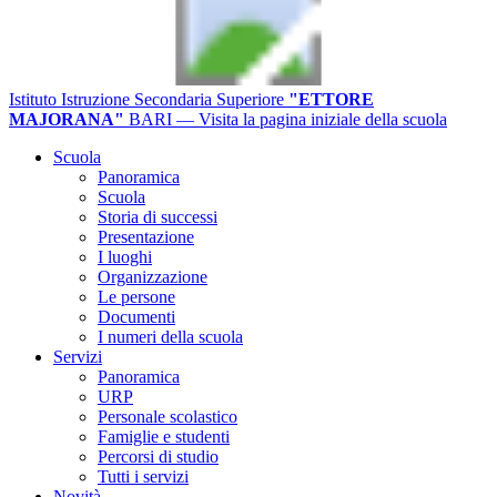
Istituto Istruzione Secondaria Superiore
"ETTORE
MAJORANA"
BARI
— Visita la pagina iniziale della scuola
Scuola
Panoramica
Scuola
Storia di successi
Presentazione
I luoghi
Organizzazione
Le persone
Documenti
I numeri della scuola
Servizi
Panoramica
URP
Personale scolastico
Famiglie e studenti
Percorsi di studio
Tutti i servizi
Novità