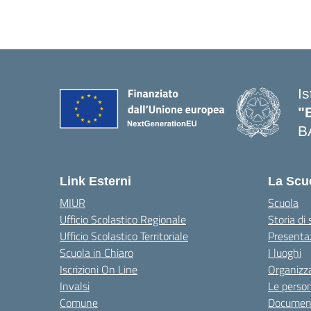
I
"
B
— 
Link Esterni
La Scu
MIUR
Scuola
Ufficio Scolastico Regionale
Storia di
Ufficio Scolastico Territoriale
Presenta
Scuola in Chiaro
I luoghi
Iscrizioni On Line
Organizz
Invalsi
Le perso
Comune
Documen