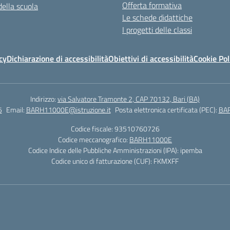
Offerta formativa
della scuola
Le schede didattiche
I progetti delle classi
cy
Dichiarazione di accessibilità
Obiettivi di accessibilità
Cookie Pol
Indirizzo:
via Salvatore Tramonte 2, CAP 70132, Bari (BA)
5
Email:
BARH11000E@istruzione.it
Posta elettronica certificata (PEC):
BAR
Codice fiscale: 93510760726
Codice meccanografico:
BARH11000E
Codice Indice delle Pubbliche Amministrazioni (IPA): ipemba
Codice unico di fatturazione (CUF): FKMXFF