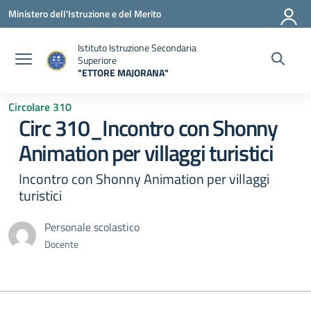
Vai ai contenuti
Vai al menu di navigazione
Vai al footer
Ministero dell'Istruzione e del Merito
Istituto Istruzione Secondaria
Superiore
"ETTORE MAJORANA"
— Visita la pagina iniziale della scuola
Circolare 310
Circ 310_Incontro con Shonny
Animation per villaggi turistici
Incontro con Shonny Animation per villaggi
turistici
Personale scolastico
Docente