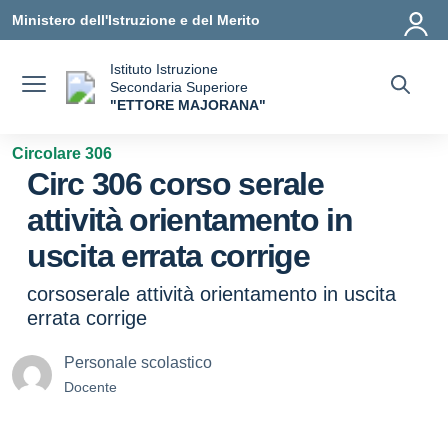
Vai ai contenuti
Vai al menu di navigazione
Vai al footer
Ministero dell'Istruzione e del Merito
Istituto Istruzione
Secondaria Superiore
"ETTORE MAJORANA"
— Visita la pagina iniziale della scuola
Circolare 306
Circ 306 corso serale
attività orientamento in
uscita errata corrige
corsoserale attività orientamento in uscita
errata corrige
Personale scolastico
Docente