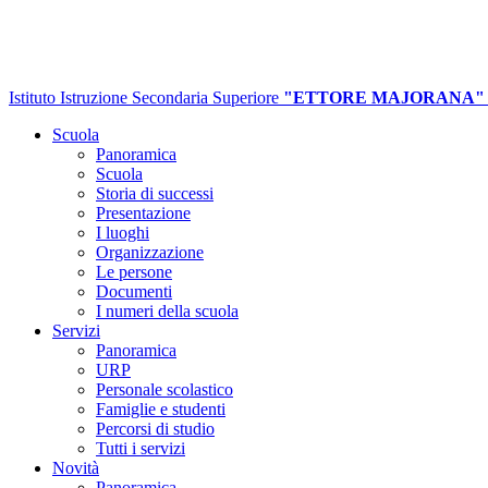
Istituto Istruzione Secondaria Superiore
"ETTORE MAJORANA"
Scuola
Panoramica
Scuola
Storia di successi
Presentazione
I luoghi
Organizzazione
Le persone
Documenti
I numeri della scuola
Servizi
Panoramica
URP
Personale scolastico
Famiglie e studenti
Percorsi di studio
Tutti i servizi
Novità
Panoramica