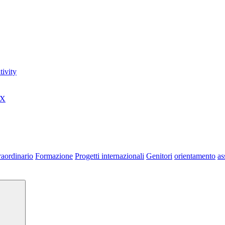
ivity
0X
raordinario
Formazione
Progetti internazionali
Genitori
orientamento
as