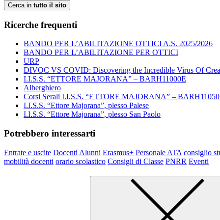
Cerca in
tutto il sito
Ricerche frequenti
BANDO PER L’ABILITAZIONE OTTICI A.S. 2025/2026
BANDO PER L’ABILITAZIONE PER OTTICI
URP
DIVOC VS COVID: Discovering the Incredible Virus Of Creat
I.I.S.S. “ETTORE MAJORANA” – BARH11000E
Alberghiero
Corsi Serali I.I.S.S. “ETTORE MAJORANA” – BARH1105
I.I.S.S. “Ettore Majorana”, plesso Palese
I.I.S.S. “Ettore Majorana”, plesso San Paolo
Potrebbero interessarti
Entrate e uscite
Docenti
Alunni
Erasmus+
Personale ATA
consiglio st
mobilità docenti
orario scolastico
Consigli di Classe
PNRR
Eventi