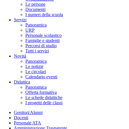
Le persone
Documenti
I numeri della scuola
Servizi
Panoramica
URP
Personale scolastico
Famiglie e studenti
Percorsi di studio
Tutti i servizi
Novità
Panoramica
Le notizie
Le circolari
Calendario eventi
Didattica
Panoramica
Offerta formativa
Le schede didattiche
I progetti delle classi
Genitori/Alunni
Docenti
Personale ATA
Amministrazione Trasparente