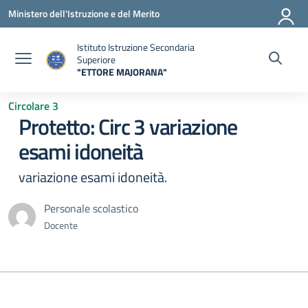
Vai ai contenuti
Vai al menu di navigazione
Vai al footer
Ministero dell'Istruzione e del Merito
Istituto Istruzione Secondaria
Superiore
"ETTORE MAJORANA"
— Visita la pagina iniziale della scuola
Circolare 3
Protetto: Circ 3 variazione
esami idoneità
variazione esami idoneità.
Personale scolastico
Docente