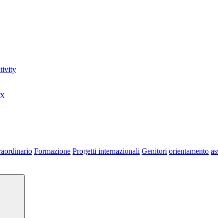
ivity
0X
raordinario
Formazione
Progetti internazionali
Genitori
orientamento
as