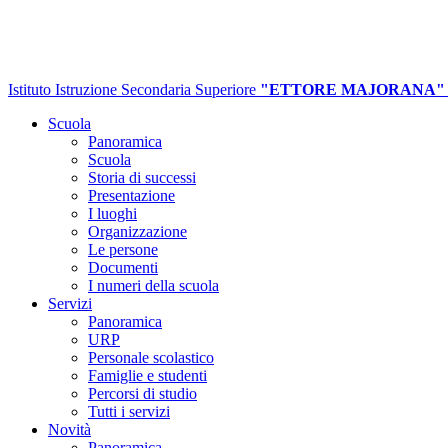
Istituto Istruzione Secondaria Superiore
"ETTORE MAJORANA"
Scuola
Panoramica
Scuola
Storia di successi
Presentazione
I luoghi
Organizzazione
Le persone
Documenti
I numeri della scuola
Servizi
Panoramica
URP
Personale scolastico
Famiglie e studenti
Percorsi di studio
Tutti i servizi
Novità
Panoramica