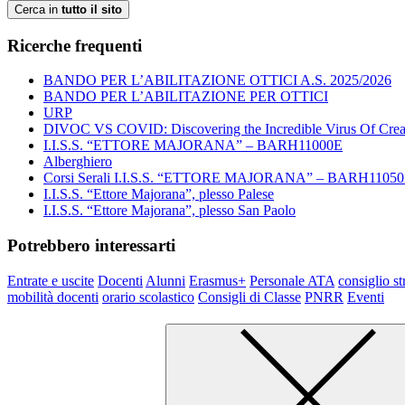
Cerca in
tutto il sito
Ricerche frequenti
BANDO PER L’ABILITAZIONE OTTICI A.S. 2025/2026
BANDO PER L’ABILITAZIONE PER OTTICI
URP
DIVOC VS COVID: Discovering the Incredible Virus Of Creat
I.I.S.S. “ETTORE MAJORANA” – BARH11000E
Alberghiero
Corsi Serali I.I.S.S. “ETTORE MAJORANA” – BARH1105
I.I.S.S. “Ettore Majorana”, plesso Palese
I.I.S.S. “Ettore Majorana”, plesso San Paolo
Potrebbero interessarti
Entrate e uscite
Docenti
Alunni
Erasmus+
Personale ATA
consiglio st
mobilità docenti
orario scolastico
Consigli di Classe
PNRR
Eventi