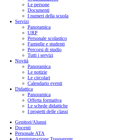
Le persone
Documenti
I numeri della scuola
Servizi
Panoramica
URP
Personale scolastico
Famiglie e studenti
Percorsi di studio
Tutti i servizi
Novità
Panoramica
Le notizie
Le circolari
Calendario eventi
Didattica
Panoramica
Offerta formativa
Le schede didattiche
I progetti delle classi
Genitori/Alunni
Docenti
Personale ATA
Amministrazione Trasparente