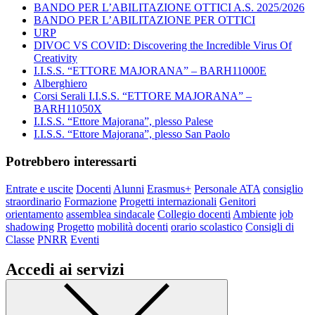
BANDO PER L’ABILITAZIONE OTTICI A.S. 2025/2026
BANDO PER L’ABILITAZIONE PER OTTICI
URP
DIVOC VS COVID: Discovering the Incredible Virus Of
Creativity
I.I.S.S. “ETTORE MAJORANA” – BARH11000E
Alberghiero
Corsi Serali I.I.S.S. “ETTORE MAJORANA” –
BARH11050X
I.I.S.S. “Ettore Majorana”, plesso Palese
I.I.S.S. “Ettore Majorana”, plesso San Paolo
Potrebbero interessarti
Entrate e uscite
Docenti
Alunni
Erasmus+
Personale ATA
consiglio
straordinario
Formazione
Progetti internazionali
Genitori
orientamento
assemblea sindacale
Collegio docenti
Ambiente
job
shadowing
Progetto
mobilità docenti
orario scolastico
Consigli di
Classe
PNRR
Eventi
Accedi ai servizi