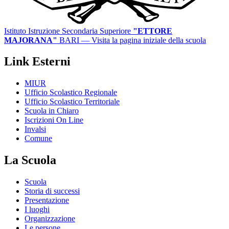
Istituto Istruzione Secondaria Superiore
"ETTORE
MAJORANA"
BARI
— Visita la pagina iniziale della scuola
Link Esterni
MIUR
Ufficio Scolastico Regionale
Ufficio Scolastico Territoriale
Scuola in Chiaro
Iscrizioni On Line
Invalsi
Comune
La Scuola
Scuola
Storia di successi
Presentazione
I luoghi
Organizzazione
Le persone