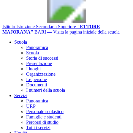
Istituto Istruzione Secondaria Superiore
"ETTORE
MAJORANA"
BARI
— Visita la pagina iniziale della scuola
Scuola
Panoramica
Scuola
Storia di successi
Presentazione
I luoghi
Organizzazione
Le persone
Documenti
I numeri della scuola
Servizi
Panoramica
URP
Personale scolastico
Famiglie e studenti
Percorsi di studio
Tutti i servizi
Novità