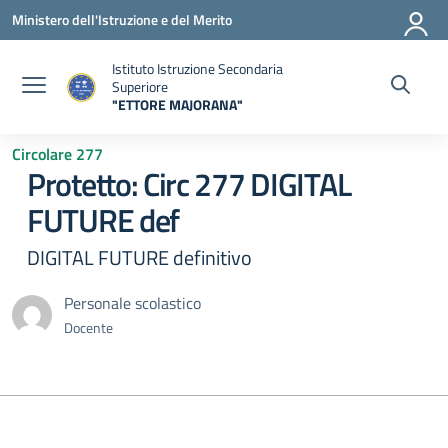
Vai ai contenuti
Vai al menu di navigazione
Vai al footer
Ministero dell'Istruzione e del Merito
Istituto Istruzione Secondaria
Superiore
"ETTORE MAJORANA"
— Visita la pagina iniziale della scuola
Circolare 277
Protetto: Circ 277 DIGITAL
FUTURE def
DIGITAL FUTURE definitivo
Personale scolastico
Docente