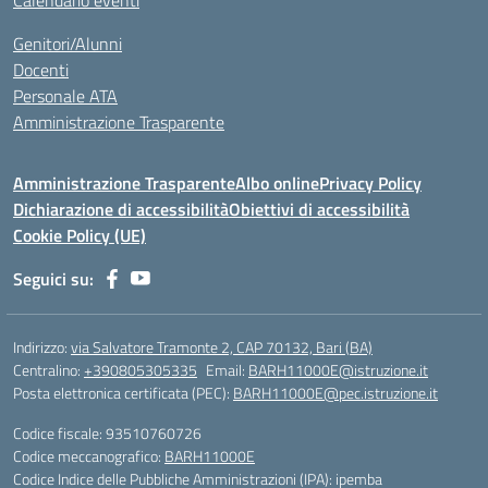
Calendario eventi
Genitori/Alunni
Docenti
Personale ATA
Amministrazione Trasparente
Amministrazione Trasparente
Albo online
Privacy Policy
Dichiarazione di accessibilità
Obiettivi di accessibilità
Cookie Policy (UE)
Seguici su:
Indirizzo:
via Salvatore Tramonte 2, CAP 70132, Bari (BA)
Centralino:
+390805305335
Email:
BARH11000E@istruzione.it
Posta elettronica certificata (PEC):
BARH11000E@pec.istruzione.it
Codice fiscale: 93510760726
Codice meccanografico:
BARH11000E
Codice Indice delle Pubbliche Amministrazioni (IPA): ipemba