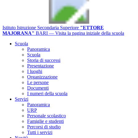
Istituto Istruzione Secondaria Superiore
"ETTORE
MAJORANA"
BARI
— Visita la pagina iniziale della scuola
Scuola
Panoramica
Scuola
Storia di successi
Presentazione
I luoghi
Organizzazione
Le persone
Documenti
I numeri della scuola
Servizi
Panoramica
URP
Personale scolastico
Famiglie e studenti
Percorsi di studio
Tutti i servizi
Novità