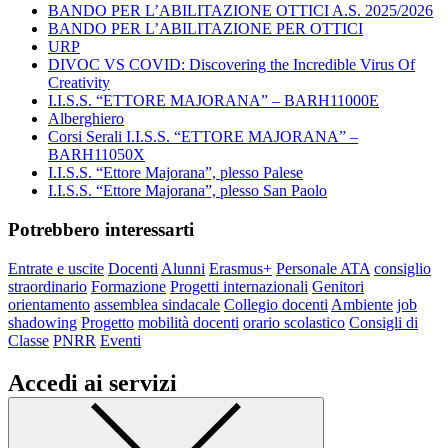
BANDO PER L’ABILITAZIONE OTTICI A.S. 2025/2026
BANDO PER L’ABILITAZIONE PER OTTICI
URP
DIVOC VS COVID: Discovering the Incredible Virus Of
Creativity
I.I.S.S. “ETTORE MAJORANA” – BARH11000E
Alberghiero
Corsi Serali I.I.S.S. “ETTORE MAJORANA” –
BARH11050X
I.I.S.S. “Ettore Majorana”, plesso Palese
I.I.S.S. “Ettore Majorana”, plesso San Paolo
Potrebbero interessarti
Entrate e uscite
Docenti
Alunni
Erasmus+
Personale ATA
consiglio
straordinario
Formazione
Progetti internazionali
Genitori
orientamento
assemblea sindacale
Collegio docenti
Ambiente
job
shadowing
Progetto
mobilità docenti
orario scolastico
Consigli di
Classe
PNRR
Eventi
Accedi ai servizi