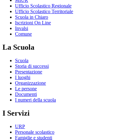
MIUR
Ufficio Scolastico Regionale
Ufficio Scolastico Territoriale
Scuola in Chiaro
Iscrizioni On Line
Invalsi
Comune
La Scuola
Scuola
Storia di successi
Presentazione
I luoghi
Organizzazione
Le persone
Documenti
I numeri della scuola
I Servizi
URP
Personale scolastico
Famiglie e studenti