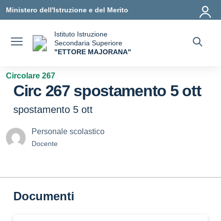
Vai ai contenuti
Vai al menu di navigazione
Vai al footer
Ministero dell'Istruzione e del Merito
Istituto Istruzione
Secondaria Superiore
"ETTORE MAJORANA"
— Visita la pagina iniziale della scuola
Circolare 267
Circ 267 spostamento 5 ott
spostamento 5 ott
Personale scolastico
Docente
Documenti