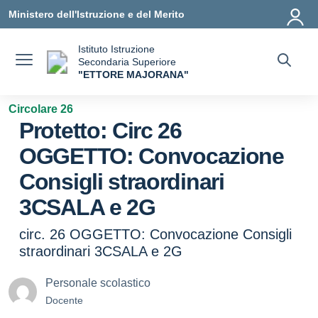
Vai ai contenuti
Vai al menu di navigazione
Vai al footer
Ministero dell'Istruzione e del Merito
Istituto Istruzione
Secondaria Superiore
"ETTORE MAJORANA"
— Visita la pagina iniziale della scuola
Circolare 26
Protetto: Circ 26
OGGETTO: Convocazione
Consigli straordinari
3CSALA e 2G
circ. 26 OGGETTO: Convocazione Consigli
straordinari 3CSALA e 2G
Personale scolastico
Docente