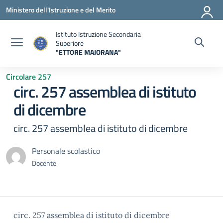
Vai ai contenuti
Vai al menu di navigazione
Vai al footer
Ministero dell'Istruzione e del Merito
Istituto Istruzione Secondaria
Superiore
"ETTORE MAJORANA"
— Visita la pagina iniziale della scuola
Circolare 257
circ. 257 assemblea di istituto
di dicembre
circ. 257 assemblea di istituto di dicembre
Personale scolastico
Docente
circ. 257 assemblea di istituto di dicembre