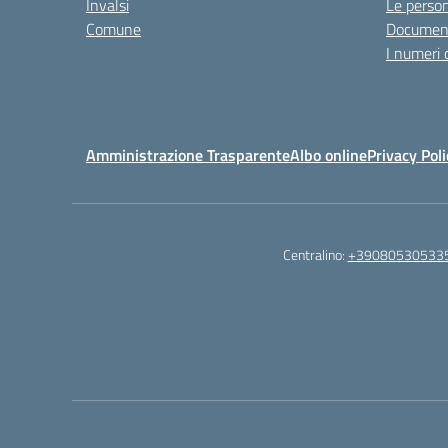
Invalsi
Le perso
Comune
Documen
I numeri 
Amministrazione Trasparente
Albo online
Privacy Poli
Centralino:
+39080530533