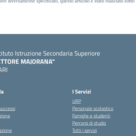
ove diversamente specificato, questo articolo è stato rilasciato sott
tituto Istruzione Secondaria Superiore
ETTORE MAJORANA"
ARI
Visita la pagina iniziale della scuola
la
I Servizi
URP
 successi
Personale scolastico
zione
Famiglie e studenti
Percorsi di studio
azione
Tutti i servizi