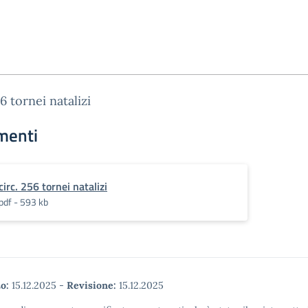
56 tornei natalizi
menti
circ. 256 tornei natalizi
pdf - 593 kb
o:
15.12.2025
-
Revisione:
15.12.2025