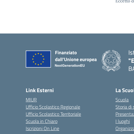
Eccetto d
Is
"
B
— 
Link Esterni
La Scuo
MIUR
Scuola
Ufficio Scolastico Regionale
Storia di
Ufficio Scolastico Territoriale
Presenta
Scuola in Chiaro
I luoghi
Iscrizioni On Line
Organizz