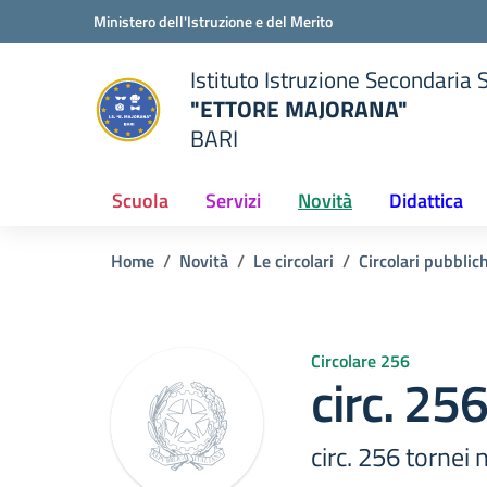
Vai ai contenuti
Vai al menu di navigazione
Vai al footer
Ministero dell'Istruzione e del Merito
Istituto Istruzione Secondaria 
"ETTORE MAJORANA"
BARI
della scuola
— Visita la pagina iniziale del
Scuola
Servizi
Novità
Didattica
Home
Novità
Le circolari
Circolari pubblic
Circolare 256
circ. 256
circ. 256 tornei n