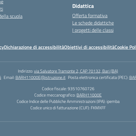
ne
Didattica
ti
Offerta formativa
della scuola
Le schede didattiche
I progetti delle classi
cy
Dichiarazione di accessibilità
Obiettivi di accessibilità
Cookie Pol
Indirizzo:
via Salvatore Tramonte 2, CAP 70132, Bari (BA)
5
Email:
BARH11000E@istruzione.it
Posta elettronica certificata (PEC):
BAR
Codice fiscale: 93510760726
Codice meccanografico:
BARH11000E
Codice Indice delle Pubbliche Amministrazioni (IPA): ipemba
Codice unico di fatturazione (CUF): FKMXFF