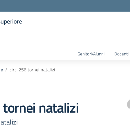
Superiore
la scuola
Genitori/Alunni
Docenti
he
circ. 256 tornei natalizi
 tornei natalizi
atalizi