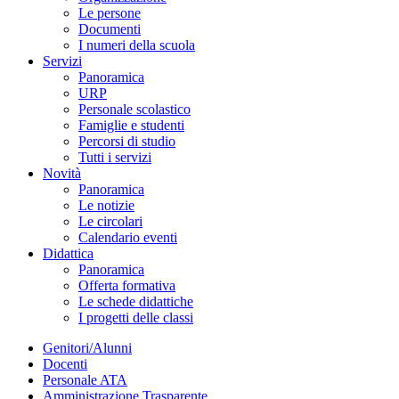
Le persone
Documenti
I numeri della scuola
Servizi
Panoramica
URP
Personale scolastico
Famiglie e studenti
Percorsi di studio
Tutti i servizi
Novità
Panoramica
Le notizie
Le circolari
Calendario eventi
Didattica
Panoramica
Offerta formativa
Le schede didattiche
I progetti delle classi
Genitori/Alunni
Docenti
Personale ATA
Amministrazione Trasparente