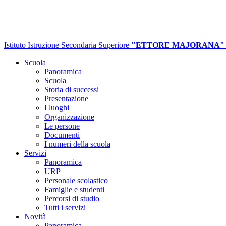
Istituto Istruzione Secondaria Superiore
"ETTORE MAJORANA"
Scuola
Panoramica
Scuola
Storia di successi
Presentazione
I luoghi
Organizzazione
Le persone
Documenti
I numeri della scuola
Servizi
Panoramica
URP
Personale scolastico
Famiglie e studenti
Percorsi di studio
Tutti i servizi
Novità
Panoramica