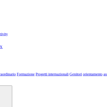
ivity
0X
raordinario
Formazione
Progetti internazionali
Genitori
orientamento
as