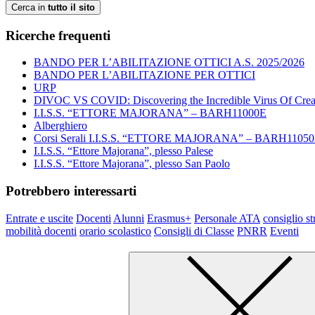
Cerca in
tutto il sito
Ricerche frequenti
BANDO PER L’ABILITAZIONE OTTICI A.S. 2025/2026
BANDO PER L’ABILITAZIONE PER OTTICI
URP
DIVOC VS COVID: Discovering the Incredible Virus Of Creat
I.I.S.S. “ETTORE MAJORANA” – BARH11000E
Alberghiero
Corsi Serali I.I.S.S. “ETTORE MAJORANA” – BARH1105
I.I.S.S. “Ettore Majorana”, plesso Palese
I.I.S.S. “Ettore Majorana”, plesso San Paolo
Potrebbero interessarti
Entrate e uscite
Docenti
Alunni
Erasmus+
Personale ATA
consiglio st
mobilità docenti
orario scolastico
Consigli di Classe
PNRR
Eventi