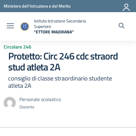
Vai ai contenuti
Vai al menu di navigazione
Vai al footer
Ministero dell'Istruzione e del Merito
Istituto Istruzione Secondaria
Superiore
"ETTORE MAJORANA"
— Visita la pagina iniziale della scuola
Circolare 246
Protetto: Circ 246 cdc straord
stud atleta 2A
consiglio di classe straordinario studente
atleta 2A
Personale scolastico
Docente