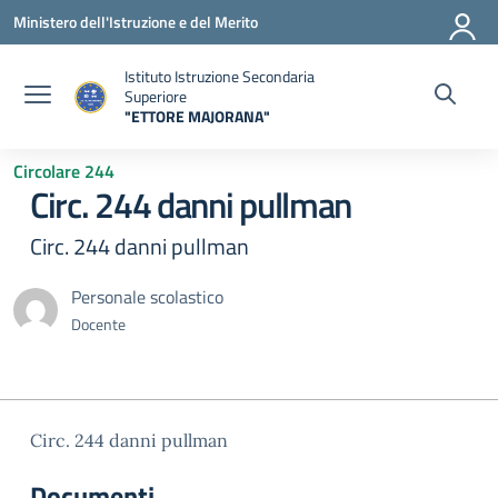
Vai ai contenuti
Vai al menu di navigazione
Vai al footer
Ministero dell'Istruzione e del Merito
Istituto Istruzione Secondaria
Superiore
"ETTORE MAJORANA"
— Visita la pagina iniziale della scuola
Circolare 244
Circ. 244 danni pullman
Circ. 244 danni pullman
Personale scolastico
Docente
Circ. 244 danni pullman
Documenti