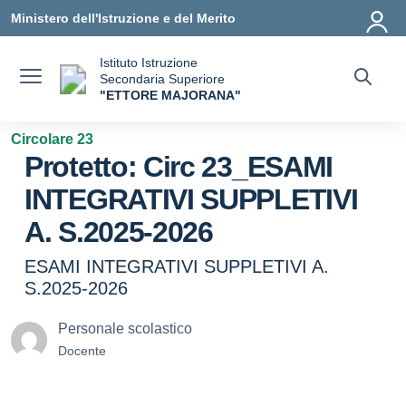
Vai ai contenuti
Vai al menu di navigazione
Vai al footer
Ministero dell'Istruzione e del Merito
Istituto Istruzione
Secondaria Superiore
"ETTORE MAJORANA"
— Visita la pagina iniziale della scuola
Circolare 23
Protetto: Circ 23_ESAMI
INTEGRATIVI SUPPLETIVI
A. S.2025-2026
ESAMI INTEGRATIVI SUPPLETIVI A.
S.2025-2026
Personale scolastico
Docente